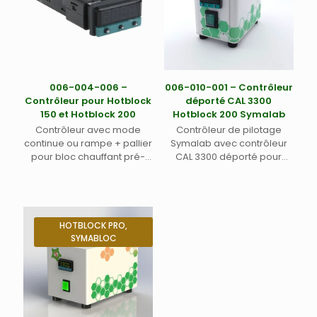
006-004-006 –
006-010-001 – Contrôleur
Contrôleur pour Hotblock
déporté CAL 3300
150 et Hotblock 200
Hotblock 200 Symalab
Contrôleur avec mode
Contrôleur de pilotage
continue ou rampe + pallier
Symalab avec contrôleur
pour bloc chauffant pré-
CAL 3300 déporté pour
configuré pour Hotblock
Hotblock® 200 avec second
série CAL – 100-240V
interrupteur de sécurité
HOTBLOCK PRO,
SYMABLOC