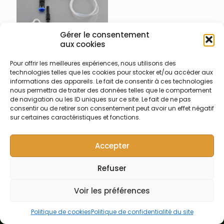
Gérer le consentement
aux cookies
003-001-002
Nébuliseur en verre
Pour offrir les meilleures expériences, nous utilisons des
borosilicaté concentrique
technologies telles que les cookies pour stocker et/ou accéder aux
K-type 30 PSI – 0,7 l/min – 3
informations des appareils. Le fait de consentir à ces technologies
ml/min avec connexion
nous permettra de traiter des données telles que le comportement
rapide échantillon (CRE) et
de navigation ou les ID uniques sur ce site. Le fait de ne pas
connexion rapide argon
consentir ou de retirer son consentement peut avoir un effet négatif
type 1 (CRA 1) (1)
sur certaines caractéristiques et fonctions.
Accepter
Refuser
© Symalab | Tous droits réservés | 2013 - 2026
Voir les préférences
Politique de cookies
Politique de confidentialité du site