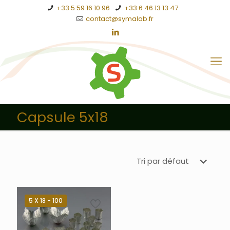
+33 5 59 16 10 96
+33 6 46 13 13 47
contact@symalab.fr
Capsule 5x18
5 X 18 - 100