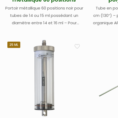
Portoir métallique 60 positions noir pour
Tube en po
tubes de 14 ou 15 ml possédant un
cm (130″) – 
diamètre entre 14 et 16 ml – Pour
organique A
échantillons huiles – pour ASX-520, ASX-
7650G 
1600, ASX-1400 and APS-1650, Oils 7400
and Oils 7600, APS-7450V Teledyne Labs
25 ML
(Cetac) (1)