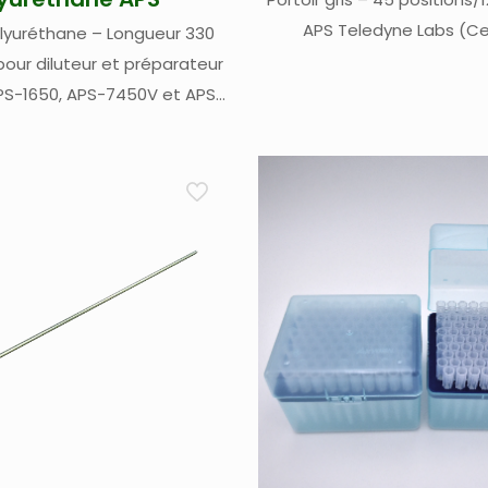
APS Teledyne Labs (Ce
lyuréthane – Longueur 330
pour diluteur et préparateur
PS-1650, APS-7450V et APS-
Teledyne Labs (Cetac)