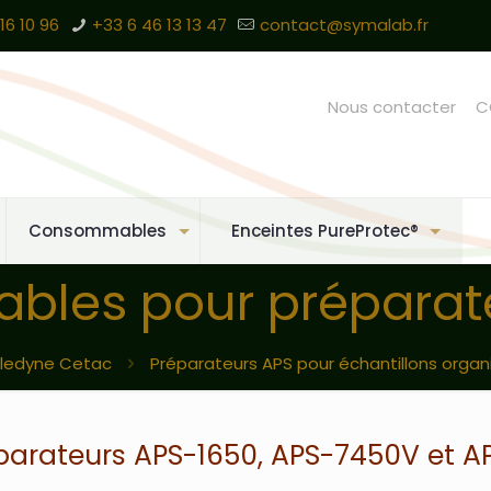
16 10 96
+33 6 46 13 13 47
contact@symalab.fr
Nous contacter
C
Consommables
Enceintes PureProtec®
bles pour préparat
ledyne Cetac
Préparateurs APS pour échantillons orga
parateurs APS-1650, APS-7450V et 