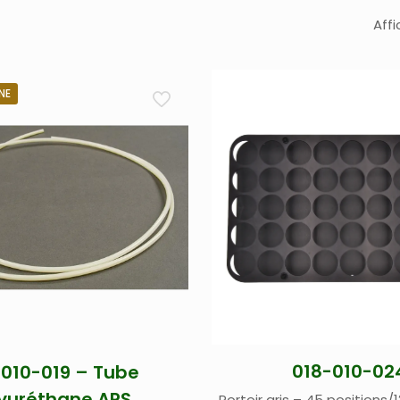
Affi
NE
018-010-02
-010-019 – Tube
yuréthane APS
Portoir gris – 45 positions