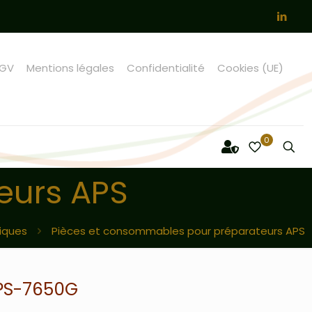
GV
Mentions légales
Confidentialité
Cookies (UE)
0
eurs APS
niques
Pièces et consommables pour préparateurs APS
APS-7650G