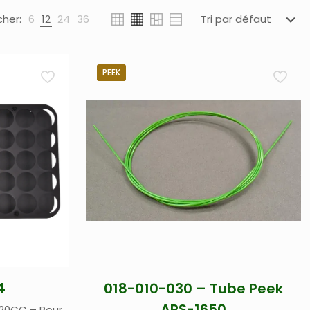
cher:
6
12
24
36
PEEK
4
018-010-030 – Tube Peek
APS-1650
/120CC – Pour