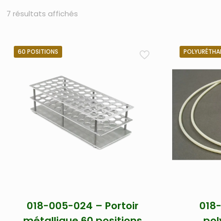
7 résultats affichés
60 POSITIONS
POLYURÉTHA
018-005-024 – Portoir
018
métallique 60 positions
pol