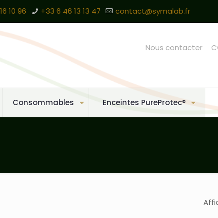
16 10 96
+33 6 46 13 13 47
contact@symalab.fr
Nous contacter
C
Consommables
Enceintes PureProtec®
Affi