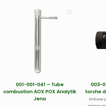
001-001-041 – Tube
003-0
combustion AOX POX Analytik
torche 
Jena
Embase p
interne e