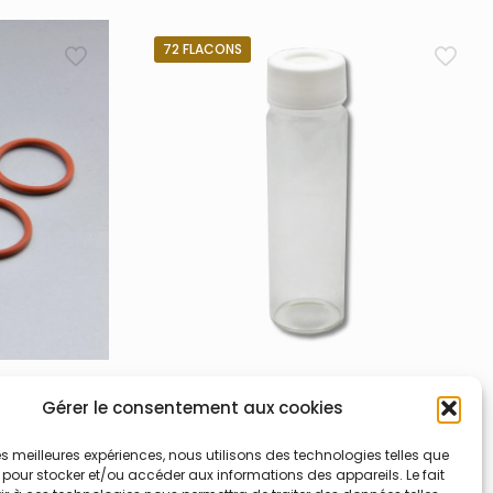
72 FLACONS
oints
900-001-001 – 72 tubes
Gérer le consentement aux cookies
 Thermo
échantillons COT
 les meilleures expériences, nous utilisons des technologies telles que
éacteur HPAR
Kit de 72 tubes échantillons pré-
 pour stocker et/ou accéder aux informations des appareils. Le fait
pour CHNOS
nettoyés de 40 ml (28 X 95 mm) incluant