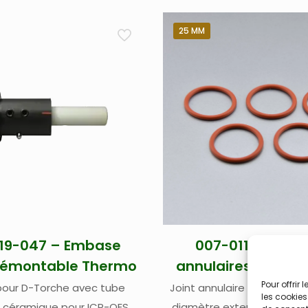
25 MM
19-047 – Embase
007-011-005 – J
démontable Thermo
annulaires 25 mm
Pour offrir
our D-Torche avec tube
Joint annulaire bas pour r
les cookies
n céramique pour ICP-OES
diamètre externe 25 mm 