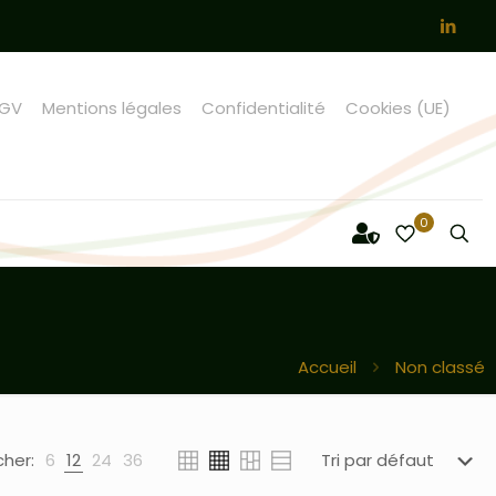
GV
Mentions légales
Confidentialité
Cookies (UE)
0
Accueil
Non classé
cher:
6
12
24
36