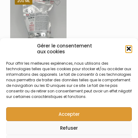
200 ML
Gérer le consentement
aux cookies
008-003-003 – CRM Eau
de rivière SLRS-6
Pour offrir les meilleures expériences, nous utilisons des
technologies telles que les cookies pour stocker et/ou accéder aux
Matériau de référence
informations des appareils. Le fait de consentir à ces technologies
certifié composé d’eau
nous permettra de traiter des données telles que le comportement
riveraine pour l’analyse des
de navigation ou les ID uniques sur ce site. Le fait de ne pas
métaux en traces. (SLRS-6)
consentir ou de retirer son consentement peut avoir un effet négatif
sur certaines caractéristiques et fonctions.
Accepter
Refuser
© Symalab | Tous droits réservés | 2013 - 2026