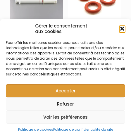
003-012-010 – Kit joint
Gérer le consentement
annulaire Eluo
aux cookies
003-012-001 – Nettoyeur
Kit joints annulaires pour
nébuliseur ELUO
Pour offrir les meilleures expériences, nous utilisons des
système de nettoyeur de
technologies telles que les cookies pour stocker et/ou accéder aux
Outil de nettoyage pour
nébuliseur ELUO (2 jeux
informations des appareils. Le fait de consentir à ces technologies
nébuliseur verre/quartz
complets)
nous permettra de traiter des données telles que le comportement
concentrique avec
de navigation ou les ID uniques sur ce site. Le fait de ne pas
diamètre externe 6mm Eluo
consentir ou de retirer son consentement peut avoir un effet négatif
sur certaines caractéristiques et fonctions.
Accepter
Refuser
© Symalab | Tous droits réservés | 2013 - 2026
Voir les préférences
Politique de cookies
Politique de confidentialité du site