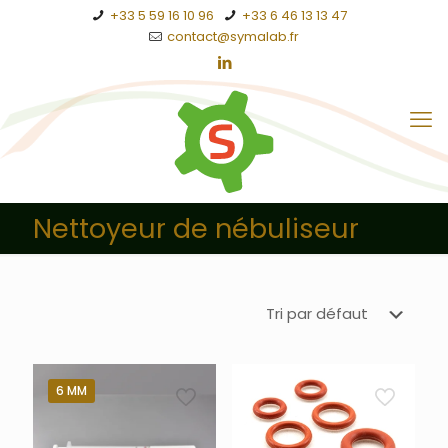
+33 5 59 16 10 96
+33 6 46 13 13 47
contact@symalab.fr
Nettoyeur de nébuliseur
6 MM