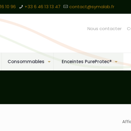
16 10 96
+33 6 46 13 13 47
contact@symalab.fr
Nous contacter
C
Consommables
Enceintes PureProtec®
Affi