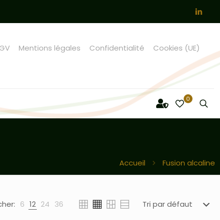
GV
Mentions légales
Confidentialité
Cookies (UE)
0
Accueil
Fusion alcaline
cher:
6
12
24
36